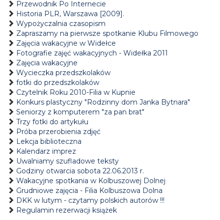
Przewodnik Po Internecie
Historia PLR, Warszawa [2009].
Wypożyczalnia czasopism
Zapraszamy na pierwsze spotkanie Klubu Filmowego
Zajęcia wakacyjne w Widełce
Fotografie zajęć wakacyjnych - Widełka 2011
Zajęcia wakacyjne
Wycieczka przedszkolaków
fotki do przedszkolaków
Czytelnik Roku 2010-Filia w Kupnie
Konkurs plastyczny "Rodzinny dom Janka Bytnara"
Seniorzy z komputerem "za pan brat"
Trzy fotki do artykułu
Próba przerobienia zdjęć
Lekcja biblioteczna
Kalendarz imprez
Uwalniamy szufladowe teksty
Godziny otwarcia sobota 22.06.2013 r.
Wakacyjne spotkania w Kolbuszowej Dolnej
Grudniowe zajęcia - Filia Kolbuszowa Dolna
DKK w lutym - czytamy polskich autorów !!!
Regulamin rezerwacji książek