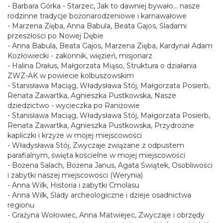
- Barbara Górka - Starzec, Jak to dawniej bywało... nasze
rodzinne tradycje bożonarodzeniowe i karnawałowe
- Marzena Zięba, Anna Babula, Beata Gajos, Śladami
przeszłości po Nowej Dębie
- Anna Babula, Beata Gajos, Marzena Zięba, Kardynał Adam
Kozłowiecki - zakonnik, więzień, misjonarz
- Halina Drałus, Małgorzata Miąso, Struktura o działania
ZWZ-AK w powiecie kolbuszowskim
- Stanisława Maciąg, Władysława Stój, Małgorzata Posierb,
Renata Zawartka, Agnieszka Pustkowska, Nasze
dziedzictwo - wycieczka po Raniżowie
- Stanisława Maciąg, Władysława Stój, Małgorzata Posierb,
Renata Zawartka, Agnieszka Pustkowska, Przydrożne
kapliczki i krzyże w mojej miejscowości
- Władysława Stój, Zwyczaje związane z odpustem
parafialnym, święta kościelne w mojej miejscowości
- Bożena Salach, Bożena Janus, Agata Świątek, Osobliwości
i zabytki naszej miejscowości (Werynia)
- Anna Wilk, Historia i zabytki Cmolasu
- Anna Wilk, Ślady archeologiczne i dzieje osadnictwa
regionu
- Grażyna Wołowiec, Anna Matwiejec, Zwyczaje i obrzędy