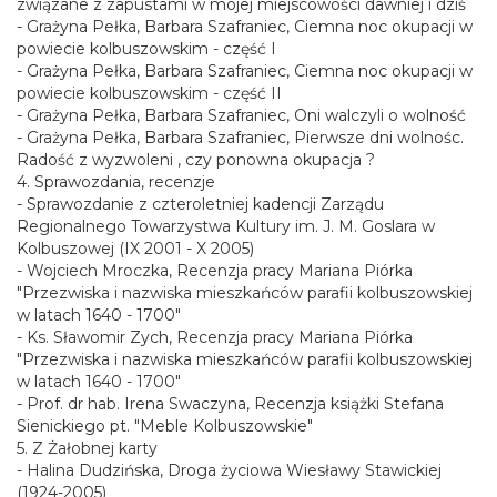
związane z zapustami w mojej miejscowości dawniej i dziś
- Grażyna Pełka, Barbara Szafraniec, Ciemna noc okupacji w
powiecie kolbuszowskim - część I
- Grażyna Pełka, Barbara Szafraniec, Ciemna noc okupacji w
powiecie kolbuszowskim - część II
- Grażyna Pełka, Barbara Szafraniec, Oni walczyli o wolność
- Grażyna Pełka, Barbara Szafraniec, Pierwsze dni wolnośc.
Radość z wyzwoleni , czy ponowna okupacja ?
4. Sprawozdania, recenzje
- Sprawozdanie z czteroletniej kadencji Zarządu
Regionalnego Towarzystwa Kultury im. J. M. Goslara w
Kolbuszowej (IX 2001 - X 2005)
- Wojciech Mroczka, Recenzja pracy Mariana Piórka
"Przezwiska i nazwiska mieszkańców parafii kolbuszowskiej
w latach 1640 - 1700"
- Ks. Sławomir Zych, Recenzja pracy Mariana Piórka
"Przezwiska i nazwiska mieszkańców parafii kolbuszowskiej
w latach 1640 - 1700"
- Prof. dr hab. Irena Swaczyna, Recenzja książki Stefana
Sienickiego pt. "Meble Kolbuszowskie"
5. Z Żałobnej karty
- Halina Dudzińska, Droga życiowa Wiesławy Stawickiej
(1924-2005)