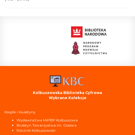
Kolbuszowska Biblioteka Cyfrowa
Wybrane Kolekcje
Książki i biuletyny
Wydawnictwa MiPBP Kolbuszowa
Biuletyn Towarzystwa im. Goslara
Rocznik Kolbuszowski