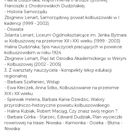
Halina Dudzinska, Wspomnienia o drodze życiowej
Franciszki z Chodorowskich Dudzińskiej
- Historia Samorządu
Zbigniew Lenart, Samorządowy powiat kolbuszowski w I
kadencji (1999 - 2002)
- Oświata
Jolanta Lenart, Liceum Ogólnokształcące im. Jenka Bytnara
w Kolbuszowej na przełomie XX i XXI wieku (1999 - 2003)
Halina Dudzińska, Spis nauczycieli pracujących w powiecie
kolbuszowskim w roku 1924
Zbigniew Lenart, Pięć lat Ośrodka Akademickiego w Weryni
- Kolbuszowej (2002 - 2005)
3. Z warsztaty nauczyciela - konspekty lekcji edukacji
regionalnej
- Barbara Szafraniec, Wstęp
- Ewa Kłeczek, Anna Sitko, Kolbuszowianie na przełomie
XIX i XX wieku
- Śpiewak Helena, Barbara Kania-Dziedzic, Walory
przyrodniczo-historyczne powiatu kolbuszowskiego
- Halina Kubiak, Robert Maciąg, Czy znasz swój region ?
- Barbara Górka - Starzec, Edward Dudziak, Plan wycieczki
rowerowej na trasie: Niwiska - Kamionka - Ocieka - Blizna -
Niwiska