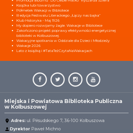
Promocja albumu "Do Ciebie Matko" Ryszarda Szilera
Książka lubi towarzystwo
Półmetek Wakacji w Bibliotece
III edycja Festiwalu Literackiego „Łączy nas bajka”
Klub Historyka - Maj 1926
My dopiero rozwijamy żagle. Wakacje w Bibliotece
Zakończono projekt poprawy efektywności energetycznej
biblioteki w Kolbuszowej.
Wakacyjne spotkania w Oddziale dla Dzieci i Młodzieży
Wakacje 2026
Lato z książką i #TataTeżCzytaNaWakacjach
Miejska i Powiatowa Biblioteka Publiczna
w Kolbuszowej
Adres:
ul. Piłsudskiego 7, 36-100 Kolbuszowa
Dyrektor
Paweł Michno