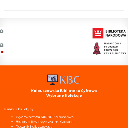
Kolbuszowska Biblioteka Cyfrowa
Wybrane Kolekcje
Książki i biuletyny
Wydawnictwa MiPBP Kolbuszowa
Biuletyn Towarzystwa im. Goslara
Rocznik Kolbuszowski