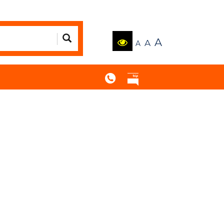
A
A
A