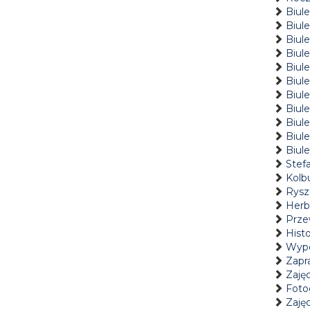
Biule
Biul
Biule
Biule
Biule
Biule
Biule
Biule
Biule
Biule
Biule
Stef
Kolb
Rysza
Herb
Prze
Hist
Wypo
Zapr
Zaję
Foto
Zaję