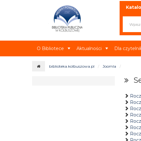
Miejska i Powiatowa Biblioteka Publ
Katalo
O Bibliotece
Aktualności
Dla czyteln
biblioteka.kolbuszowa.pl
Joomla
S
Rocz
Roczn
Rocz
Rocz
Rocz
Rocz
Rocz
Rocz