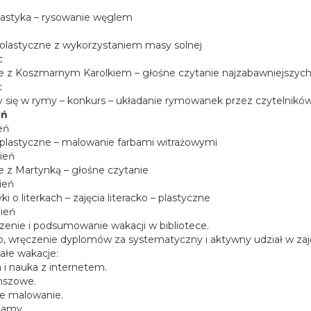
lastyka – rysowanie węglem
 olastyczne z wykorzystaniem masy solnej
c
 z Koszmarnym Karolkiem – głośne czytanie najzabawniejszych
c
się w rymy – konkurs – układanie rymowanek przez czytelnikó
eń
eń
 plastyczne – malowanie farbami witrażowymi
pień
 z Martynką – głośne czytanie
ień
i o literkach – zajęcia literacko – plastyczne
pień
enie i podsumowanie wakacji w bibliotece.
, wręczenie dyplomów za systematyczny i aktywny udział w zaj
ałe wakacje:
i nauka z internetem.
nszowe.
e malowanie.
zamy