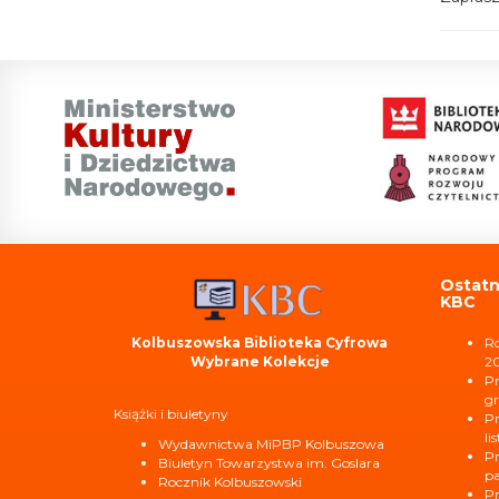
Ostatn
KBC
Kolbuszowska Biblioteka Cyfrowa
Ro
Wybrane Kolekcje
2
Pr
gr
Książki i biuletyny
Pr
li
Wydawnictwa MiPBP Kolbuszowa
Pr
Biuletyn Towarzystwa im. Goslara
pa
Rocznik Kolbuszowski
Pr