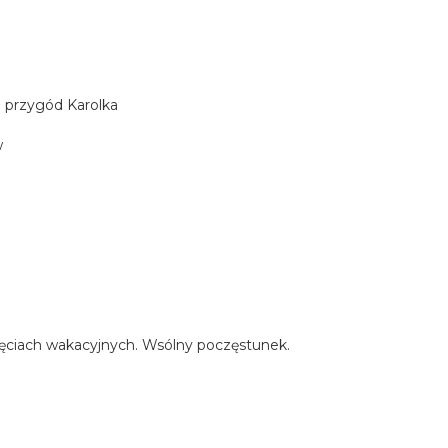
 przygód Karolka
w
ęciach wakacyjnych. Wsólny poczęstunek.