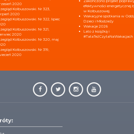
Zakończono projekt popraw
zesień 2020
efektywności energetycznej b
zegląd Kolbuszowski. Nr 323,
w Kolbuszowej.
erpień 2020
Wakacyjne spotkania w Oddzi
zegląd Kolbuszowski. Nr 322, lipiec
Dzieci i Młodzieży
020
Wakacje 2026
zegląd Kolbuszowski. Nr 321,
Lato z książką i
erwiec 2020
#TataTeżCzytaNaWakacjach
zegląd Kolbuszowski. Nr 320, maj
020
zegląd Kolbuszowski. Nr 319,
iecień 2020
róty: