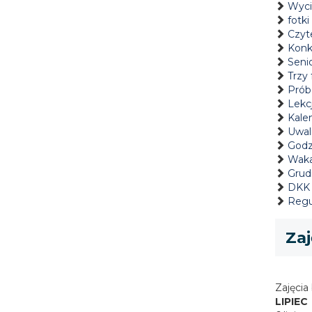
Wyci
fotk
Czyt
Konk
Seni
Trzy 
Prób
Lekcj
Kale
Uwal
Godzi
Waka
Grudn
DKK 
Regu
Zaj
Zajęcia
LIPIEC