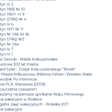
tyn nr 2
etyn 1969 Nr 10
tyn 1967r. nr 9
tyn 2/1962 Nr 4
tyn nr 6
tyn 1971 Nr 11
tyn Nr 1/66 (nr 8)
tyn 1/1962 Nr3
tyn Nr 1/64
tyn nr 7
tyn nr 1
an Sienicki - Meble Kolbuszowskie
uszowa 300 lat miasta
rd Sziler - Dzieje Koła Łowieckiego "Borek"
 Miasta Kolbuszowa, Wiktoria Helwin i Wiesław Walat
wodnik Po Internecie
oria PLR, Warszawa [2009].
życzalnia czasopism
aszamy na pierwsze spotkanie Klubu Filmowego
cia wakacyjne w Widełce
grafie zajęć wakacyjnych - Widełka 2011
cia wakacyjne