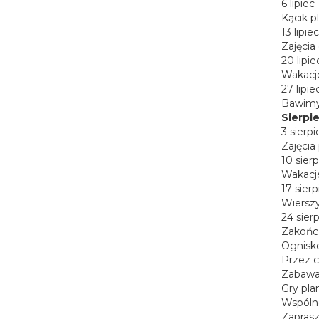
6 lipiec
Kącik p
13 lipiec
Zajęcia
20 lipie
Wakacje
27 lipie
Bawimy 
Sierpi
3 sierpi
Zajęcia
10 sier
Wakacje
17 sierp
Wierszyk
24 sier
Zakończ
Ognisko
Przez c
Zabawa 
Gry pla
Wspóln
Zapras