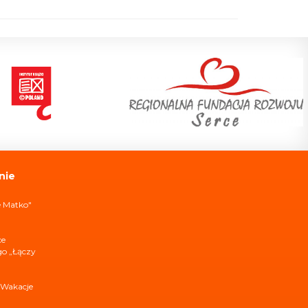
nie
e Matko"
ce
ego „Łączy
 Wakacje