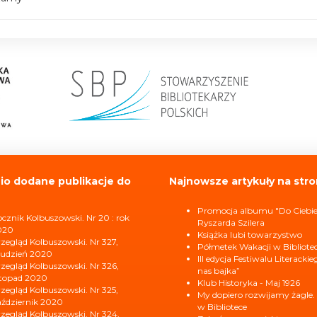
io dodane publikacje do
Najnowsze artykuły na stro
Promocja albumu "Do Ciebi
cznik Kolbuszowski. Nr 20 : rok
Ryszarda Szilera
020
Książka lubi towarzystwo
zegląd Kolbuszowski. Nr 327,
Półmetek Wakacji w Bibliote
udzień 2020
III edycja Festiwalu Literacki
zegląd Kolbuszowski. Nr 326,
nas bajka”
stopad 2020
Klub Historyka - Maj 1926
zegląd Kolbuszowski. Nr 325,
My dopiero rozwijamy żagle.
ździernik 2020
w Bibliotece
zegląd Kolbuszowski. Nr 324,