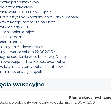
eczka przedszkolaków
i do przedszkolaków
elnik Roku 2010-Filia w Kupnie
urs plastyczny "Rodzinny dom Janka Bytnara"
orzy z komputerem "za pan brat"
fotki do artykułu
a przerobienia zdjęć
a biblioteczna
ndarz imprez
niamy szufladowe teksty
ny otwarcia sobota 22.06.2013 r.
cyjne spotkania w Kolbuszowej Dolnej
iowe zajęcia - Filia Kolbuszowa Dolna
w lutym - czytamy polskich autorów !!!
lamin rezerwacji książek
ęcia wakacyjne
Plan wakacyjnych zaję
 będą się odbywały we wtorki w godzinach 12.00 – 15.00