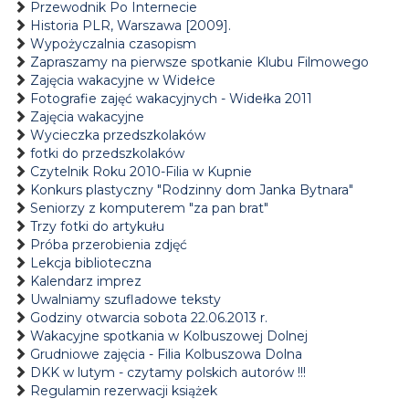
Przewodnik Po Internecie
Historia PLR, Warszawa [2009].
Wypożyczalnia czasopism
Zapraszamy na pierwsze spotkanie Klubu Filmowego
Zajęcia wakacyjne w Widełce
Fotografie zajęć wakacyjnych - Widełka 2011
Zajęcia wakacyjne
Wycieczka przedszkolaków
fotki do przedszkolaków
Czytelnik Roku 2010-Filia w Kupnie
Konkurs plastyczny "Rodzinny dom Janka Bytnara"
Seniorzy z komputerem "za pan brat"
Trzy fotki do artykułu
Próba przerobienia zdjęć
Lekcja biblioteczna
Kalendarz imprez
Uwalniamy szufladowe teksty
Godziny otwarcia sobota 22.06.2013 r.
Wakacyjne spotkania w Kolbuszowej Dolnej
Grudniowe zajęcia - Filia Kolbuszowa Dolna
DKK w lutym - czytamy polskich autorów !!!
Regulamin rezerwacji książek