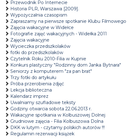
Przewodnik Po Internecie
Historia PLR, Warszawa [2009].
Wypożyczalnia czasopism
Zapraszamy na pierwsze spotkanie Klubu Filmowego
Zajęcia wakacyjne w Widełce
Fotografie zajęć wakacyjnych - Widełka 2011
Zajęcia wakacyjne
Wycieczka przedszkolaków
fotki do przedszkolaków
Czytelnik Roku 2010-Filia w Kupnie
Konkurs plastyczny "Rodzinny dom Janka Bytnara"
Seniorzy z komputerem "za pan brat"
Trzy fotki do artykułu
Próba przerobienia zdjęć
Lekcja biblioteczna
Kalendarz imprez
Uwalniamy szufladowe teksty
Godziny otwarcia sobota 22.06.2013 r.
Wakacyjne spotkania w Kolbuszowej Dolnej
Grudniowe zajęcia - Filia Kolbuszowa Dolna
DKK w lutym - czytamy polskich autorów !!!
Regulamin rezerwacji książek