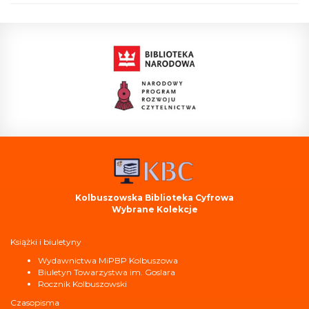
Kolbuszowska Biblioteka Cyfrowa
Wybrane Kolekcje
Książki i biuletyny
Wydawnictwa MiPBP Kolbuszowa
Biuletyn Towarzystwa im. Goslara
Rocznik Kolbuszowski
Czasopisma