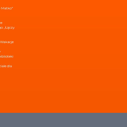
e Matko"
ce
ego „Łączy
 Wakacje
y
iblioteki
ale dla