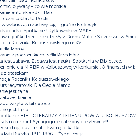
eaci Olimpiad i Konkursów
omici pływacy – żółwie morskie
kanie autorskie - Jan Baron
 rocznica Chrztu Polski
iw wzbudzają i zachwycają – groźne krokodyle
dkarpackie Spotkanie Użytkowników MAK+
awa grafiki dzieci i młodzieży z Domu Matice Slovenskej w Snin
ocja Rocznika Kolbuszowskiego nr XV
ki dla Mamy
anie z podrożnikiem w filii Przedbórz
a jest zabawą. Zabawa jest nauką. Spotkania w Bibliotece.
żnienie dla MiPBP w Kolbuszowej w konkursie „O finansach w bi
aż z ptaszkami
ocja Rocznika Kolbuszowskiego
urs recytatorski Dla Ciebie Mamo
nie jest fajne
iatowej krainie
wsza wizyta w bibliotece
nie jest fajne
 Spotkanie BIBLIOTEKARZY Z TERENU POWIATU KOLBUSZO
sek na remont Synagogi rozpatrzony pozytywnie!!!
y kochają duzi i mali – kwitnące kartki
udwik Ruczka (1814-1896) – Życie i misja