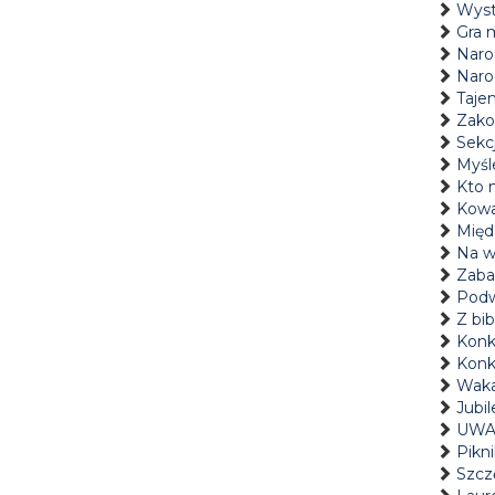
Wyst
Gra 
Naro
Naro
Tajem
Zako
Sekc
Myśl
Kto 
Kowa
Międ
Na w
Zaba
Podw
Z bi
Konku
Konk
Waka
Jubi
UWAG
Pikni
Szczę