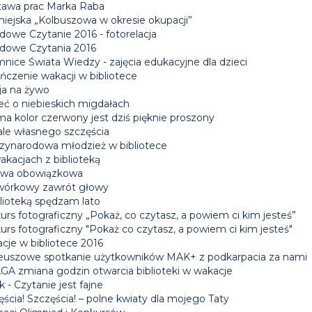
awa prac Marka Raba
miejska „Kolbuszowa w okresie okupacji”
dowe Czytanie 2016 - fotorelacja
dowe Czytania 2016
nice Świata Wiedzy - zajęcia edukacyjne dla dzieci
ńczenie wakacji w bibliotece
ja na żywo
eć o niebieskich migdałach
ma kolor czerwony jest dziś pięknie proszony
le własnego szczęścia
zynarodowa młodzież w bibliotece
akacjach z biblioteką
wa obowiązkowa
órkowy zawrót głowy
blioteką spędzam lato
rs fotograficzny „Pokaż, co czytasz, a powiem ci kim jesteś”
urs fotograficzny "Pokaż co czytasz, a powiem ci kim jesteś"
cje w bibliotece 2016
leuszowe spotkanie użytkowników MAK+ z podkarpacia za nami
A zmiana godzin otwarcia biblioteki w wakacje
k - Czytanie jest fajne
ścia! Szczęścia! – polne kwiaty dla mojego Taty