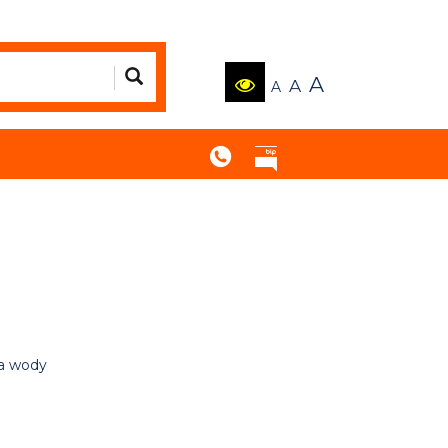
A
A
A
ia wody