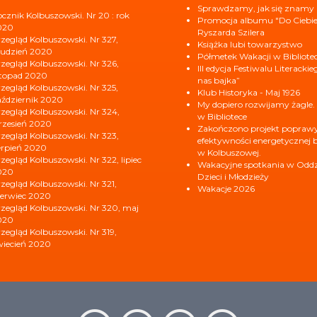
Sprawdzamy, jak się znamy
cznik Kolbuszowski. Nr 20 : rok
Promocja albumu "Do Ciebi
020
Ryszarda Szilera
zegląd Kolbuszowski. Nr 327,
Książka lubi towarzystwo
udzień 2020
Półmetek Wakacji w Bibliote
zegląd Kolbuszowski. Nr 326,
III edycja Festiwalu Literacki
stopad 2020
nas bajka”
zegląd Kolbuszowski. Nr 325,
Klub Historyka - Maj 1926
ździernik 2020
My dopiero rozwijamy żagle.
zegląd Kolbuszowski. Nr 324,
w Bibliotece
zesień 2020
Zakończono projekt popraw
zegląd Kolbuszowski. Nr 323,
efektywności energetycznej b
erpień 2020
w Kolbuszowej.
zegląd Kolbuszowski. Nr 322, lipiec
Wakacyjne spotkania w Oddzi
020
Dzieci i Młodzieży
zegląd Kolbuszowski. Nr 321,
Wakacje 2026
erwiec 2020
zegląd Kolbuszowski. Nr 320, maj
020
zegląd Kolbuszowski. Nr 319,
iecień 2020