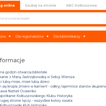
iczna w Kolbuszowej
g online
Szukaj na stronie
KBC Kolbuszowa
ików
Dla regionalistów
Dla bibliotekarzy
nformacje
a godzin otwarcia biblioteki
kanie z Marią Jastrzębowską w Sekcji Wiersza
i lubią misie, misie lubią dzieci
h się kropla zmieni w kamień! - odkryj tajemnice stanów skupien
awa Natteli Ovsiienko
 spotkanie Kolbuszowskiego Klubu Historyka
ugiej stronie tęczy - wszystkie kolory świata
 Kolbuszowski Klub Historyka