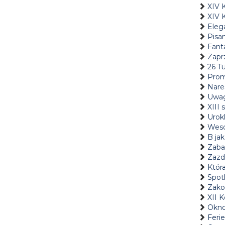
XIV 
XIV 
Eleg
Pisan
Fant
Zaprz
26 Tu
Prom
Nare
Uwa
XIII
Urokl
Weso
B jak
Zaba
Zazd
Któr
Spot
Zakoń
XII 
Okno
Feri