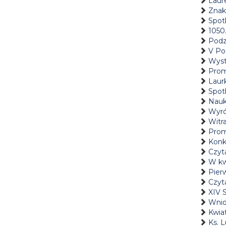
Laur
Znak
Spot
1050.
Podz
V Po
Wyst
Prom
Laur
Spotk
Nauk
Wyró
Witr
Prom
Konk
Czyta
W kw
Pier
Czyta
XIV
Wnio
Kwiat
Ks. L