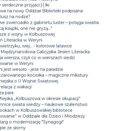
 serdeczne przyjaci├│lki
a na nowy Oddział Biblioteki podpisana
lusz na nodze?
e zwierciadło z gabinetu luster – potęga światła
aj książki, one nie gryzą...”
sze z wojny w Kolbuszowej
eń Literacka w Weryni
wietrzyku, wiej… - kolorowe latawce
 Międzynarodowa Galicyjska Jesień Literacka
a wiersza, czyli co w wierszach siedzi
owanie w Weryni
i jest wesoło - jeże na paradzie
czarowanego kociołka – magiczne mikstury
iejska o II Wojnie Światowej
elacja z wakacji
za para
Miejska „Kolbuszowa w okresie okupacji”
mnice świata wiedzy – naukowe szaleństwo
ookach w Kolbuszowskiej bibliotece
owanie” w Oddziale dla Dzieci i Młodzieży
targ o modernizację "Synagogi"
le ze słomy