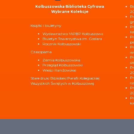
Kolbuszowska Biblioteka Cyfrowa
Ro
Wybrane Kolekcje
2
Pr
gr
Książki i biuletyny
Pr
li
Wydawnictwa MiPBP Kolbuszowa
Pr
Biuletyn Towarzystwa im. Goslara
pa
Rocznik Kolbuszowski
Pr
Czasopisma
wr
Pr
Ziemia Kolbuszowska
si
Przegląd Kolbuszowski
Pr
Wieści Raniżowskie
2
Pr
Stare druki Biblioteki Parafii Kolegiackiej
cz
Wszystkich Świętych w Kolbuszowej
Pr
2
Pr
kw