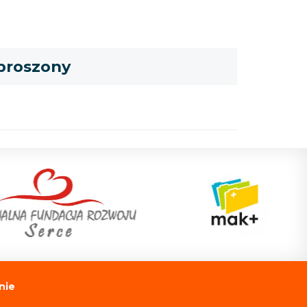
 proszony
nie