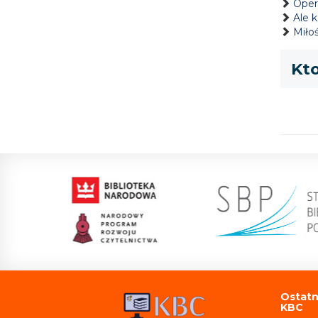
Oper
Ale k
Miło
Kto
Ostatn
KBC