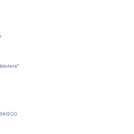
e
bliotece”
WSKIEGO