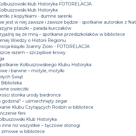
Kolbuszowski klub Historyka FOTORELACJA
Kolbuszowski klub Historyka
antki z kopytkami - dumne sarenki
ie jest w niej zawsze i zawsze będzie - spotkanie autorskie z Nat
azyjne ptaszki – parada kurczaków
yjaźnij się ze mną – spotkanie przedszkolaków w bibliotece
rniej Wiedzy o Historii Regionu
ocja książki Joanny Zioło - FOTORELACJA
szcie razem – szczęśliwe krowy
ga
 spotkanie Kolbuszowskiego Klubu Historyka
iwe i barwne – motyle, motylki
łych Świąt
 Biblioteka
wne owieczki
rości stonka urody biedronce
a godzina? – uśmiechnięty zegar
kanie Klubu Czytających Rodzin w bibliotece
czenie ferii
Kolbuszowski Klub Historyka
 inne niż wszystkie – tęczowe stonogi
e zimowe w bibliotece