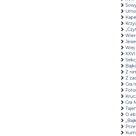
Sowy
Umow
Kape
Krzyw
„Czyt
Wier
Jesi
Wiej 
XXVI
Sekcj
Bajk
Z nim
Z za
Gra m
Fotor
Kruc
Gra 
Taje
O eb
„Bajk
Prze
Kump