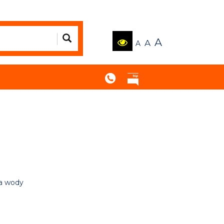
A
A
A
ia wody