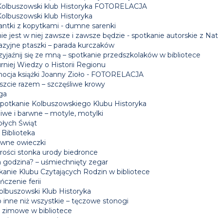
Kolbuszowski klub Historyka FOTORELACJA
Kolbuszowski klub Historyka
antki z kopytkami - dumne sarenki
ie jest w niej zawsze i zawsze będzie - spotkanie autorskie z Nat
azyjne ptaszki – parada kurczaków
yjaźnij się ze mną – spotkanie przedszkolaków w bibliotece
rniej Wiedzy o Historii Regionu
ocja książki Joanny Zioło - FOTORELACJA
szcie razem – szczęśliwe krowy
ga
 spotkanie Kolbuszowskiego Klubu Historyka
iwe i barwne – motyle, motylki
łych Świąt
 Biblioteka
wne owieczki
rości stonka urody biedronce
a godzina? – uśmiechnięty zegar
kanie Klubu Czytających Rodzin w bibliotece
czenie ferii
Kolbuszowski Klub Historyka
 inne niż wszystkie – tęczowe stonogi
e zimowe w bibliotece