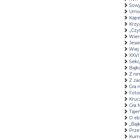
Sowy
Umow
Kape
Krzyw
„Czyt
Wier
Jesi
Wiej 
XXVI
Sekcj
Bajk
Z nim
Z za
Gra m
Fotor
Kruc
Gra 
Taje
O eb
„Bajk
Prze
Kump