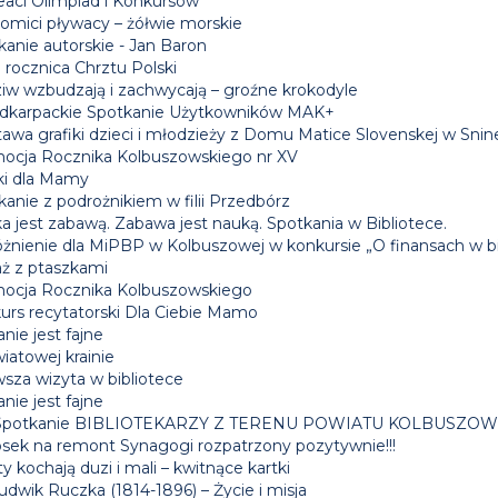
eaci Olimpiad i Konkursów
omici pływacy – żółwie morskie
kanie autorskie - Jan Baron
 rocznica Chrztu Polski
iw wzbudzają i zachwycają – groźne krokodyle
dkarpackie Spotkanie Użytkowników MAK+
awa grafiki dzieci i młodzieży z Domu Matice Slovenskej w Snin
ocja Rocznika Kolbuszowskiego nr XV
ki dla Mamy
anie z podrożnikiem w filii Przedbórz
a jest zabawą. Zabawa jest nauką. Spotkania w Bibliotece.
żnienie dla MiPBP w Kolbuszowej w konkursie „O finansach w bi
aż z ptaszkami
ocja Rocznika Kolbuszowskiego
urs recytatorski Dla Ciebie Mamo
nie jest fajne
iatowej krainie
wsza wizyta w bibliotece
nie jest fajne
 Spotkanie BIBLIOTEKARZY Z TERENU POWIATU KOLBUSZO
sek na remont Synagogi rozpatrzony pozytywnie!!!
y kochają duzi i mali – kwitnące kartki
udwik Ruczka (1814-1896) – Życie i misja