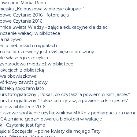
awa prac Marka Raba
miejska „Kolbuszowa w okresie okupacji”
dowe Czytanie 2016 - fotorelacja
dowe Czytania 2016
nice Świata Wiedzy - zajęcia edukacyjne dla dzieci
ńczenie wakacji w bibliotece
ja na żywo
eć o niebieskich migdałach
ma kolor czerwony jest dziś pięknie proszony
le własnego szczęścia
zynarodowa młodzież w bibliotece
akacjach z biblioteką
wa obowiązkowa
órkowy zawrót głowy
blioteką spędzam lato
rs fotograficzny „Pokaż, co czytasz, a powiem ci kim jesteś”
urs fotograficzny "Pokaż co czytasz, a powiem ci kim jesteś"
cje w bibliotece 2016
leuszowe spotkanie użytkowników MAK+ z podkarpacia za nami
A zmiana godzin otwarcia biblioteki w wakacje
k - Czytanie jest fajne
ścia! Szczęścia! – polne kwiaty dla mojego Taty