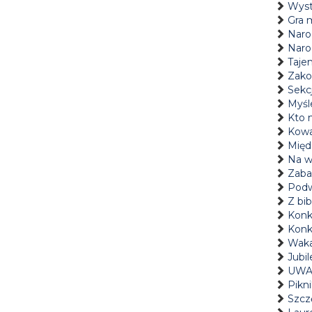
Wyst
Gra 
Naro
Naro
Tajem
Zako
Sekc
Myśl
Kto 
Kowa
Międ
Na w
Zaba
Podw
Z bi
Konku
Konk
Waka
Jubi
UWAG
Pikni
Szczę