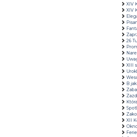
XIV 
XIV 
Eleg
Pisan
Fant
Zaprz
26 Tu
Prom
Nare
Uwa
XIII
Urokl
Weso
B jak
Zaba
Zazd
Któr
Spot
Zakoń
XII 
Okno
Feri