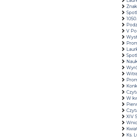
Laur
Znak
Spot
1050.
Podz
V Po
Wyst
Prom
Laur
Spotk
Nauk
Wyró
Witr
Prom
Konk
Czyta
W kw
Pier
Czyta
XIV
Wnio
Kwiat
Ks. L