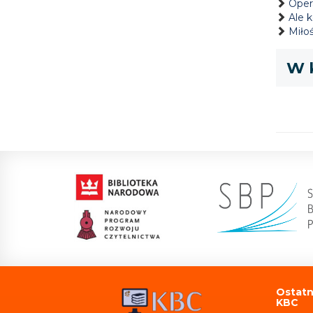
Oper
Ale k
Miło
W k
Ostatn
KBC