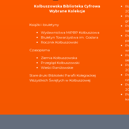
Kolbuszowska Biblioteka Cyfrowa
Ro
Wybrane Kolekcje
2
Pr
gr
Książki i biuletyny
Pr
li
Wydawnictwa MiPBP Kolbuszowa
Pr
Biuletyn Towarzystwa im. Goslara
pa
Rocznik Kolbuszowski
Pr
Czasopisma
wr
Pr
Ziemia Kolbuszowska
si
Przegląd Kolbuszowski
Pr
Wieści Raniżowskie
2
Pr
Stare druki Biblioteki Parafii Kolegiackiej
cz
Wszystkich Świętych w Kolbuszowej
Pr
2
Pr
kw