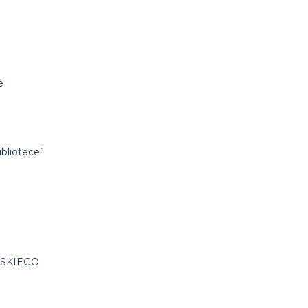
e
bliotece”
WSKIEGO