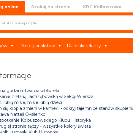
iczna w Kolbuszowej
g online
Szukaj na stronie
KBC Kolbuszowa
ików
Dla regionalistów
Dla bibliotekarzy
nformacje
a godzin otwarcia biblioteki
kanie z Marią Jastrzębowską w Sekcji Wiersza
i lubią misie, misie lubią dzieci
h się kropla zmieni w kamień! - odkryj tajemnice stanów skupien
awa Natteli Ovsiienko
 spotkanie Kolbuszowskiego Klubu Historyka
ugiej stronie tęczy - wszystkie kolory świata
 Kolbuszowski Klub Historyka