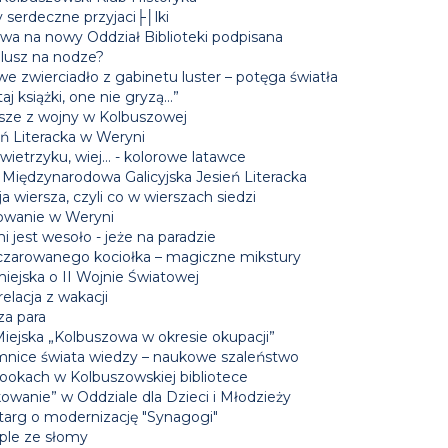
 serdeczne przyjaci├│lki
a na nowy Oddział Biblioteki podpisana
lusz na nodze?
e zwierciadło z gabinetu luster – potęga światła
aj książki, one nie gryzą...”
sze z wojny w Kolbuszowej
eń Literacka w Weryni
wietrzyku, wiej… - kolorowe latawce
 Międzynarodowa Galicyjska Jesień Literacka
a wiersza, czyli co w wierszach siedzi
owanie w Weryni
i jest wesoło - jeże na paradzie
czarowanego kociołka – magiczne mikstury
iejska o II Wojnie Światowej
elacja z wakacji
za para
Miejska „Kolbuszowa w okresie okupacji”
mnice świata wiedzy – naukowe szaleństwo
ookach w Kolbuszowskiej bibliotece
owanie” w Oddziale dla Dzieci i Młodzieży
targ o modernizację "Synagogi"
le ze słomy