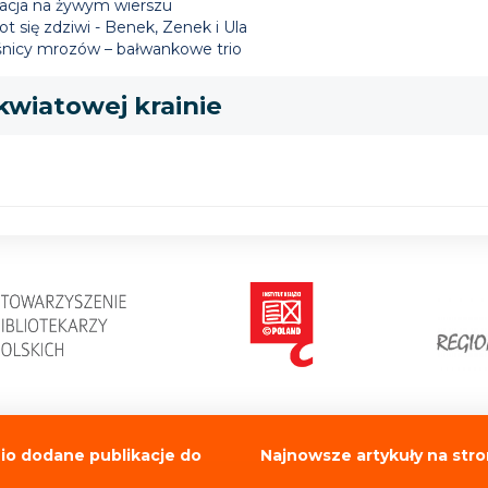
acja na żywym wierszu
ot się zdziwi - Benek, Zenek i Ula
śnicy mrozów – bałwankowe trio
wiatowej krainie
io dodane publikacje do
Najnowsze artykuły na stro