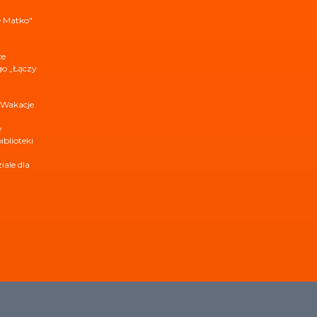
e Matko"
ce
ego „Łączy
 Wakacje
y
iblioteki
ale dla