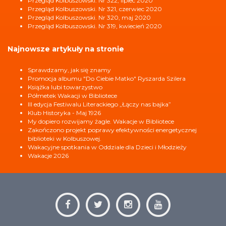
Przegląd Kolbuszowski. Nr 322, lipiec 2020
Przegląd Kolbuszowski. Nr 321, czerwiec 2020
Przegląd Kolbuszowski. Nr 320, maj 2020
Przegląd Kolbuszowski. Nr 319, kwiecień 2020
Najnowsze artykuły na stronie
Sprawdzamy, jak się znamy
Promocja albumu "Do Ciebie Matko" Ryszarda Szilera
Książka lubi towarzystwo
Półmetek Wakacji w Bibliotece
III edycja Festiwalu Literackiego „Łączy nas bajka”
Klub Historyka - Maj 1926
My dopiero rozwijamy żagle. Wakacje w Bibliotece
Zakończono projekt poprawy efektywności energetycznej
biblioteki w Kolbuszowej.
Wakacyjne spotkania w Oddziale dla Dzieci i Młodzieży
Wakacje 2026