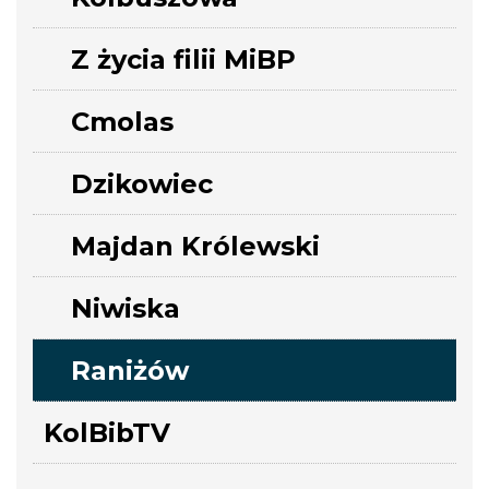
Z życia filii MiBP
Cmolas
Dzikowiec
Majdan Królewski
Niwiska
Raniżów
KolBibTV