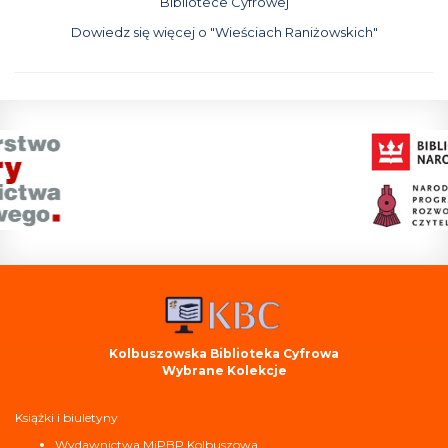
Bibliotece Cyfrowej
Dowiedz się więcej o "Wieściach Raniżowskich"
Kolbuszowska Biblioteka Cyfrowa
Wybrane Kolekcje
Książki i biuletyny
Wydawnictwa MiPBP Kolbuszowa