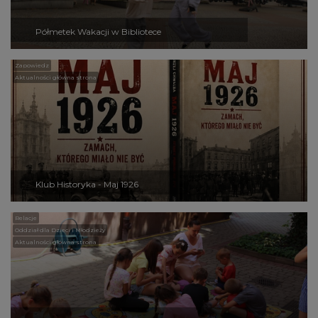
Półmetek Wakacji w Bibliotece
Zapowiedz
Aktualności główna strona
Klub Historyka - Maj 1926
Relacje
Oddział dla Dzieci i Młodzieży
Aktualności główna strona