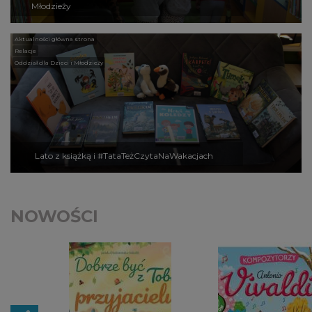
Młodzieży
Aktualności główna strona
Relacje
Oddział dla Dzieci i Młodzieży
Lato z książką i #TataTeżCzytaNaWakacjach
NOWOŚCI