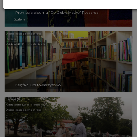
Promocja albumu "Do Ciebie Matko" Ryszarda
Szilera
Aktualności główna strona
Relacje
Oddział dla Dzieci i Młodzieży
Książka lubi towarzystwo
Relacje
Oddział dla Dzieci i Młodzieży
Aktualności główna strona