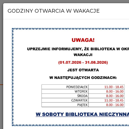
Miejska i Powiatowa Biblioteka
Publiczna w Kolbuszowej
GODZINY OTWARCIA W WAKACJE
Katalog online
Szukaj na stronie
KBC Kolbuszowa
Zapowiedz
Aktualności główna strona