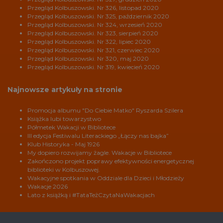
Przegląd Kolbuszowski. Nr 326, listopad 2020
Przegląd Kolbuszowski. Nr 325, październik 2020
Przegląd Kolbuszowski. Nr 324, wrzesień 2020
Przegląd Kolbuszowski. Nr 323, sierpień 2020
Przegląd Kolbuszowski. Nr 322, lipiec 2020
Przegląd Kolbuszowski. Nr 321, czerwiec 2020
Przegląd Kolbuszowski. Nr 320, maj 2020
Przegląd Kolbuszowski. Nr 319, kwiecień 2020
Najnowsze artykuły na stronie
Promocja albumu "Do Ciebie Matko" Ryszarda Szilera
Książka lubi towarzystwo
Półmetek Wakacji w Bibliotece
III edycja Festiwalu Literackiego „Łączy nas bajka”
Klub Historyka - Maj 1926
My dopiero rozwijamy żagle. Wakacje w Bibliotece
Zakończono projekt poprawy efektywności energetycznej
biblioteki w Kolbuszowej.
Wakacyjne spotkania w Oddziale dla Dzieci i Młodzieży
Wakacje 2026
Lato z książką i #TataTeżCzytaNaWakacjach