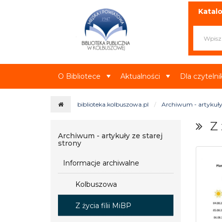
Miejska i Powiatowa Biblioteka Publ
Katalo
O Bibliotece
Aktualności
Dla czyteln
biblioteka.kolbuszowa.pl
Archiwum - artykuły 
Z 
Archiwum - artykuły ze starej
strony
Informacje archiwalne
Kolbuszowa
Z życia filii MiBP