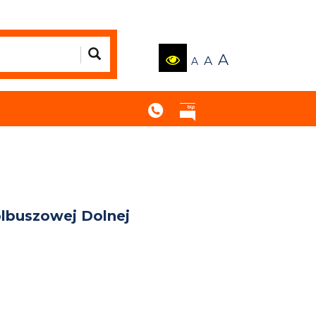
A
A
A
lbuszowej Dolnej