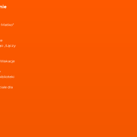
nie
e Matko"
ce
ego „Łączy
 Wakacje
y
iblioteki
ale dla