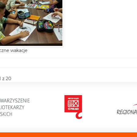
czne wakacje
1 z 20