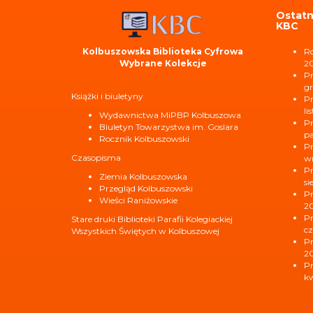
Ostatn
KBC
Kolbuszowska Biblioteka Cyfrowa
Ro
Wybrane Kolekcje
2
Pr
gr
Książki i biuletyny
Pr
li
Wydawnictwa MiPBP Kolbuszowa
Pr
Biuletyn Towarzystwa im. Goslara
pa
Rocznik Kolbuszowski
Pr
Czasopisma
wr
Pr
Ziemia Kolbuszowska
si
Przegląd Kolbuszowski
Pr
Wieści Raniżowskie
2
Pr
Stare druki Biblioteki Parafii Kolegiackiej
cz
Wszystkich Świętych w Kolbuszowej
Pr
2
Pr
kw