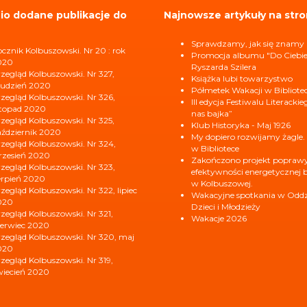
io dodane publikacje do
Najnowsze artykuły na stro
Sprawdzamy, jak się znamy
cznik Kolbuszowski. Nr 20 : rok
Promocja albumu "Do Ciebi
020
Ryszarda Szilera
zegląd Kolbuszowski. Nr 327,
Książka lubi towarzystwo
udzień 2020
Półmetek Wakacji w Bibliote
zegląd Kolbuszowski. Nr 326,
III edycja Festiwalu Literacki
stopad 2020
nas bajka”
zegląd Kolbuszowski. Nr 325,
Klub Historyka - Maj 1926
ździernik 2020
My dopiero rozwijamy żagle.
zegląd Kolbuszowski. Nr 324,
w Bibliotece
zesień 2020
Zakończono projekt popraw
zegląd Kolbuszowski. Nr 323,
efektywności energetycznej b
erpień 2020
w Kolbuszowej.
zegląd Kolbuszowski. Nr 322, lipiec
Wakacyjne spotkania w Oddzi
020
Dzieci i Młodzieży
zegląd Kolbuszowski. Nr 321,
Wakacje 2026
erwiec 2020
zegląd Kolbuszowski. Nr 320, maj
020
zegląd Kolbuszowski. Nr 319,
iecień 2020