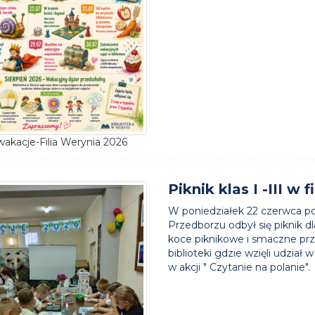
wakacje-Filia Werynia 2026
Piknik klas I -III w 
W poniedziałek 22 czerwca pom
Przedborzu odbył się piknik dl
koce piknikowe i smaczne prz
biblioteki gdzie wzięli udzia
w akcji " Czytanie na polanie".