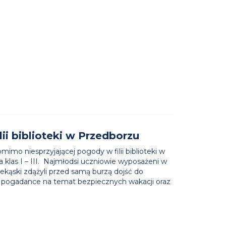
filii biblioteki w Przedborzu
imo niesprzyjającej pogody w filii biblioteki w
a klas I – III. Najmłodsi uczniowie wyposażeni w
ekąski zdążyli przed samą burzą dojść do
ł w pogadance na temat bezpiecznych wakacji oraz