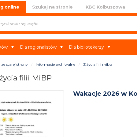
iczna w Kolbuszowej
g online
Szukaj na stronie
KBC Kolbuszowa
ików
Dla regionalistów
Dla bibliotekarzy
ze starej strony
Informacje archiwalne
Z życia filii mibp
życia filii MiBP
Wakacje 2026 w Ko