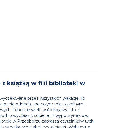
 książką w filii biblioteki w
 wyczekiwane przez wszystkich wakacje. To
złapanie oddechu po całym roku szkolnym i
wych. I chociaż wiele osób kojarzy lato z
rudno wyobrazić sobie letni wypoczynek bez
biblioteki w Przedborzu zaprasza czytelników tych
łu w wakacyjnej akcji czytelniczej „Wakacyjne