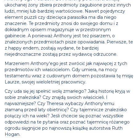
ukochanej żony zbiera przedmioty zagubione przez innych
ludzi, mniej lub bardziej wartościowe. Nawet pojedynczy
element puzzli czy dziecięca parasolka ma dla niego
znaczenie. Te przedmioty znosi do swojego domu i z
dokładnym opisem magazynuje w przestronnym
gabinecie. A ponieważ Anthony jest też pisarzem, o
znalezionych przedmiotach pisze opowiadania. Pierwsze, te
z happy endem, zostają wydane, te bardziej
niejednoznaczne zostają przez wydawcę odrzucone.
Marzeniem Anthony'ego jest zwrócić jak najwięcej z tych
przedmiotów ich właścicielom. Gdy umiera, na mocy
testamentu wraz z cudownym domem pozostawia tę misję
Laurze, swojej wieloletniej pracownicy.
Czy uda się jej spełnić wolę zmarłego? Jaką historię kryją w
sobie znaleziska? Czy znajdą swoich właścicieli. I
najważniejsze? Czy Theresa wybaczy Anthony'emu
złamaną przed laty obietnicę? Czy tajemnicze znalezisko
połączy ich na wieki? Jeśli chcecie się poznać wszystkie
odpowiedzi na te pytania oraz poznać tajemnicę różanego
ogrodu sięgnijcie po najnowszą książkę autorstwa Ruth
Hogan.