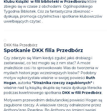
Klubu Książki w filii biblioteki w Przedborzu
które
zbiegło się w czasie z obchodami Ogólnopolskiego
Tygodnia Bibliotek. Cóż za fantastyczna zbieżność –
dyskusja, promocja czytelnictwa i spotkanie klubowiczów
uwielbiających czytać .
DKK filia Przedbórz
Spotkanie DKK filia Przedbórz
Czy zdarzyło się Wam kiedyś zgubić jakiś drobiazg i
zastanawiać, co też mogło się z nim stać? A może
znaleźliście coś i to sprowokowało Was do tworzenia w
myślach historii jego wcześniejszych losów? Podobny
motyw wykorzystała właśnie w swojej powieści
Ruth
Hogan
, autorka
"Strażnika rzeczy zagubionych"
i
właśnie nad tą książką skupiła się nasza dyskusja literacka
podczas kwietniowego spotkania
DKK w filii Przedbórz
.
Motywem przewodnim debiutanckiej powieści Hogan są
zagubione rzeczy. A właściwie rzeczy odnalezione przez
Anthony'ego Peardew. Bo Anthony po śmierci swojej