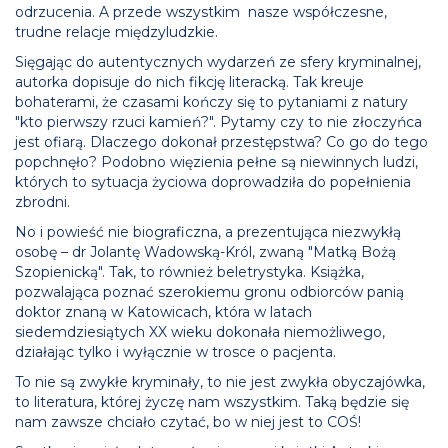
odrzucenia. A przede wszystkim nasze współczesne,
trudne relacje międzyludzkie.
Sięgając do autentycznych wydarzeń ze sfery kryminalnej,
autorka dopisuje do nich fikcję literacką. Tak kreuje
bohaterami, że czasami kończy się to pytaniami z natury
"kto pierwszy rzuci kamień?". Pytamy czy to nie złoczyńca
jest ofiarą. Dlaczego dokonał przestępstwa? Co go do tego
popchnęło? Podobno więzienia pełne są niewinnych ludzi,
których to sytuacja życiowa doprowadziła do popełnienia
zbrodni.
No i powieść nie biograficzna, a prezentująca niezwykłą
osobę – dr Jolantę Wadowską-Król, zwaną "Matką Bożą
Szopienicką". Tak, to również beletrystyka. Książka,
pozwalająca poznać szerokiemu gronu odbiorców panią
doktor znaną w Katowicach, która w latach
siedemdziesiątych XX wieku dokonała niemożliwego,
działając tylko i wyłącznie w trosce o pacjenta.
To nie są zwykłe kryminały, to nie jest zwykła obyczajówka,
to literatura, której życzę nam wszystkim. Taką będzie się
nam zawsze chciało czytać, bo w niej jest to COŚ!