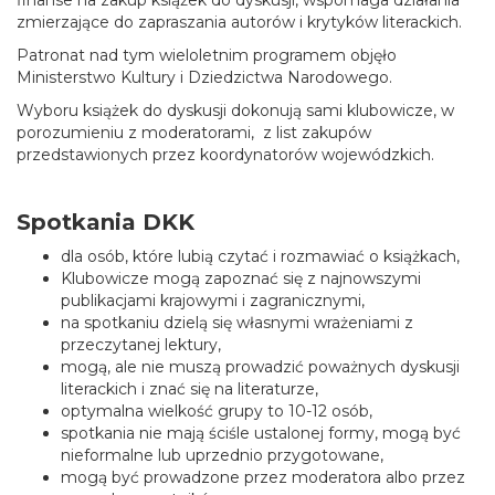
finanse na zakup książek do dyskusji, wspomaga działania
zmierzające do zapraszania autorów i krytyków literackich.
Patronat nad tym wieloletnim programem objęło
Ministerstwo Kultury i Dziedzictwa Narodowego.
Wyboru książek do dyskusji dokonują sami klubowicze, w
porozumieniu z moderatorami, z list zakupów
przedstawionych przez koordynatorów wojewódzkich.
Spotkania DKK
dla osób, które lubią czytać i rozmawiać o książkach,
Klubowicze mogą zapoznać się z najnowszymi
publikacjami krajowymi i zagranicznymi,
na spotkaniu dzielą się własnymi wrażeniami z
przeczytanej lektury,
mogą, ale nie muszą prowadzić poważnych dyskusji
literackich i znać się na literaturze,
optymalna wielkość grupy to 10-12 osób,
spotkania nie mają ściśle ustalonej formy, mogą być
nieformalne lub uprzednio przygotowane,
mogą być prowadzone przez moderatora albo przez