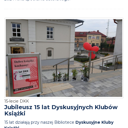
15-lecie DKK
Jubileusz 15 lat Dyskusyjnych Klubów
Książki
15 lat działają przy naszej Bibliotece
Dyskusyjne Kluby
Książki
.