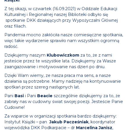
Z tej okazji, w czwartek (16.09.2021) w Oddziale Edukacji
Kulturalnej i Regionalnej naszej Biblioteki odbyło się
spotkanie DKK działających przy Wypożyczalni Głównej
oraz filiach.
Pandemia mocno zakłóciła nasze comiesięczne spotkania,
więc takie wydarzenie sprawiło nam wszystkim ogromną
radość.
Dziękujemy naszym
Klubowiczkom
za to, że z nami
jesteście przez te wszystkie lata. Dziękujemy za Wasze
zaangażowanie i motywowanie nas dzień po dniu.
Dzięki Wam wiemy, ze nasza praca ma sens, a nasze
działania są potrzebne. Mamy nadzieję na kontynuowanie
spotkań przez szereg następnych lat.
Pani
Basi
i Pani
Beacie
szczególnie dziękujemy za to, że
zabrały nas w cudowny świat swojej poezji. Jesteście Panie
Cudowne!
Za wsparcie w organizacji spotkania bardzo dziękujemy:
Instytut Książki – pan
Jakub Pacześniak
, koordynator
wojewódzka DKK Podkarpacie – dr
Marcelina Janisz
,