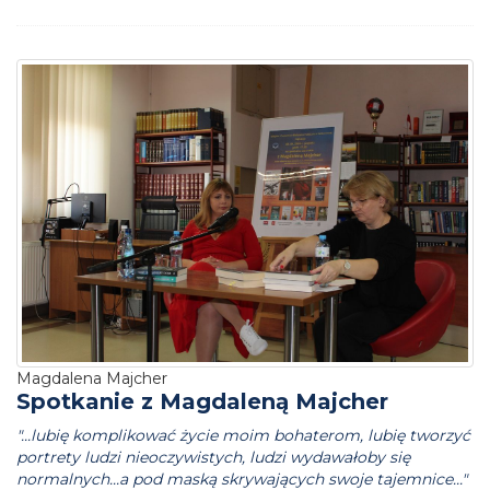
Magdalena Majcher
Spotkanie z Magdaleną Majcher
"...lubię komplikować życie moim bohaterom, lubię tworzyć
portrety ludzi nieoczywistych, ludzi wydawałoby się
normalnych...a pod maską skrywających swoje tajemnice..."