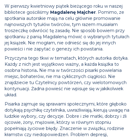
W pierwszy kwietniowy piątek bieżącego roku w naszej
bibliotece gościliśmy
Magdalenę Majcher
. Pomimo, ze
spotkania autorskie mają na celu głównie promowanie
najnowszych tytułów twórców, tym razem musiałam
troszeczkę odwrócić tę zasadę. Nie sposób bowiem przy
spotkaniu z panią Magdaleną mówić o wybranych tytułach
jej książek. Nie mogłam, nie odnieść się do jej innych
powieści i nie zapytać o genezy ich powstania.
Przyczyna tego tkwi w tematach, których autorka dotyka.
Każdy z nich jest wyjątkowo ważny, a każda książka to
osobna historia
.
Nie ma w twórczości pisarki powielania
miejsc, bohaterów, nie ma cyklicznych ciągłości. Nie
znajdziecie tu Czytelnicy powtórzeń, czy wielotomowych
kontynuacji. Żadna powieść nie wpisuje się w jakikolwiek
układ.
Pisarka zajmuje się sprawami społecznymi, które głęboko
dotykają psychikę czytelnika, uwrażliwiają, kierują uwagę na
ludzkie wybory, czy decyzje. Dobre i złe matki, dobrzy i źli
ojcowie, żony, mężowie, którzy w równym stopniu
popełniają życiowe błędy. Znaczenie w związku, rodzinie
kłamstw czy niedopowiedzeń. Problem depresji,