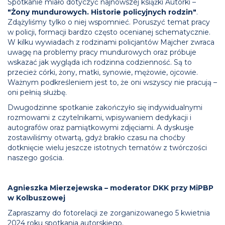
Spotkanie miało dotyczyć najnowszej książki Autorki –
"Żony mundurowych. Historie policyjnych rodzin"
.
Zdążyliśmy tylko o niej wspomnieć. Poruszyć temat pracy
w policji, formacji bardzo często ocenianej schematycznie.
W kilku wywiadach z rodzinami policjantów Majcher zwraca
uwagę na problemy pracy mundurowych oraz próbuje
wskazać jak wygląda ich rodzinna codzienność. Są to
przecież córki, żony, matki, synowie, mężowie, ojcowie.
Ważnym podkreśleniem jest to, że oni wszyscy nie pracują –
oni pełnią służbę.
Dwugodzinne spotkanie zakończyło się indywidualnymi
rozmowami z czytelnikami, wpisywaniem dedykacji i
autografów oraz pamiątkowymi zdjęciami. A dyskusje
zostawiliśmy otwartą, gdyż brakło czasu na choćby
dotknięcie wielu jeszcze istotnych tematów z twórczości
naszego gościa.
Agnieszka Mierzejewska – moderator DKK przy MiPBP
w Kolbuszowej
Zapraszamy do fotorelacji ze zorganizowanego 5 kwietnia
2024 roku spotkania autorskiego.