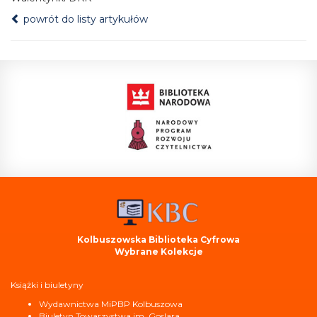
powrót do listy artykułów
Kolbuszowska Biblioteka Cyfrowa
Wybrane Kolekcje
Książki i biuletyny
Wydawnictwa MiPBP Kolbuszowa
Biuletyn Towarzystwa im. Goslara