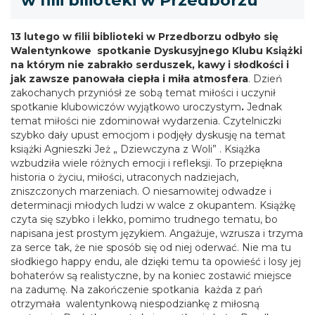
w filii bilioteki w Przedborzu
13 lutego w filii biblioteki w Przedborzu odbyło się
Walentynkowe spotkanie Dyskusyjnego Klubu Książki
na którym nie zabrakło serduszek, kawy i słodkości i
jak zawsze panowała ciepła i miła atmosfera
. Dzień
zakochanych przyniósł ze sobą temat miłości i uczynił
spotkanie klubowiczów wyjątkowo uroczystym
.
Jednak
temat miłości nie zdominował wydarzenia. Czytelniczki
szybko dały upust emocjom i podjęły dyskusję na temat
książki Agnieszki Jeż „ Dziewczyna z Woli” . Książka
wzbudziła wiele różnych emocji i refleksji. To przepiękna
historia o życiu, miłości, utraconych nadziejach,
zniszczonych marzeniach. O niesamowitej odwadze i
determinacji młodych ludzi w walce z okupantem. Książkę
czyta się szybko i lekko, pomimo trudnego tematu, bo
napisana jest prostym językiem. Angażuje, wzrusza i trzyma
za serce tak, że nie sposób się od niej oderwać. Nie ma tu
słodkiego happy endu, ale dzięki temu ta opowieść i losy jej
bohaterów są realistyczne, by na koniec zostawić miejsce
na zadumę. Na zakończenie spotkania każda z pań
otrzymała walentynkową niespodziankę z miłosną