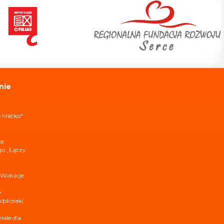
nie
e Matko"
ce
ego „Łączy
 Wakacje
y
iblioteki
ale dla