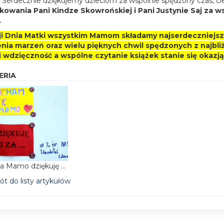
. Serdecznie dziękujemy dzieciom za wspólnie spędzony czas, ci
kowania Pani Kindze Skowrońskiej i Pani Justynie Saj za ws
.
ji Dnia Matki wszystkim Mamom składamy najserdeczniejsze
enia marzeń oraz wielu pięknych chwil spędzonych z najbli
 i wdzięczność a wspólne czytanie książek stanie się oka
ERIA
Kochana Mamo dziękuję Ci za ...
t do listy artykułów