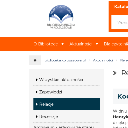
Miejska i Powiatowa Biblioteka Publ
Katalo
O Bibliotece
Aktualności
Dla czyteln
biblioteka.kolbuszowa.pl
Aktualności
Rela
Re
Wszystkie aktualności
Zapowiedzi
Koc
Relacje
W dniu
Recenzje
Henryk
dziękuj
Archiwum - artykuły ze starej