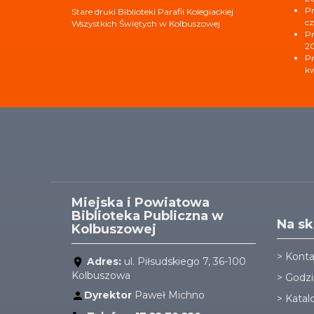
Pr
Stare druki Biblioteki Parafii Kolegiackiej
cz
Wszystkich Świętych w Kolbuszowej
Pr
2
Pr
kw
Miejska i Powiatowa
Biblioteka Publiczna w
Na sk
Kolbuszowej
>
Konta
Adres:
ul. Piłsudskiego 7, 36-100
Kolbuszowa
>
Godzi
Dyrektor
Paweł Michno
>
Katal