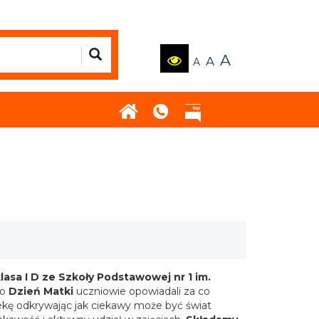
A
A
A
lasa I D ze Szkoły Podstawowej nr 1 im.
to
Dzień Matki
uczniowie opowiadali za co
ekę odkrywając jak ciekawy może być świat