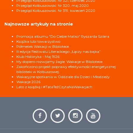
Przegląd Kolbuszowski. Nr 321, czerwiec 2020
Przegląd Kolbuszowski. Nr 320, maj 2020
Przegląd Kolbuszowski. Nr 319, kwiecień 2020
Najnowsze artykuły na stronie
Promocja albumu "Do Ciebie Matko" Ryszarda Szilera
Książka lubi towarzystwo
Półmetek Wakacji w Bibliotece
III edycja Festiwalu Literackiego „Łączy nas bajka”
Klub Historyka - Maj 1926
My dopiero rozwijamy żagle. Wakacje w Bibliotece
Zakończono projekt poprawy efektywności energetycznej
biblioteki w Kolbuszowej.
Wakacyjne spotkania w Oddziale dla Dzieci i Młodzieży
Wakacje 2026
Lato z książką i #TataTeżCzytaNaWakacjach