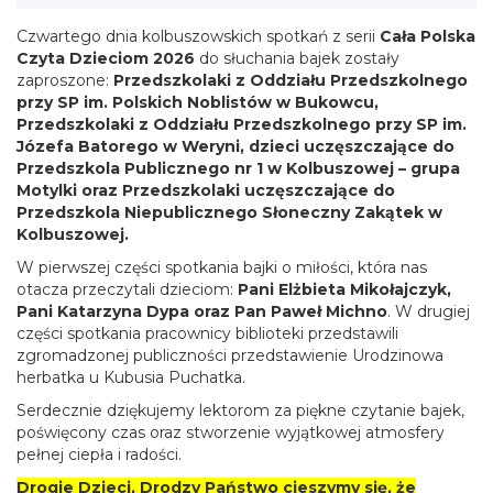
Czwartego dnia kolbuszowskich spotkań z serii
Cała Polska
Czyta Dzieciom 2026
do słuchania bajek zostały
zaproszone:
Przedszkolaki z Oddziału Przedszkolnego
przy SP im. Polskich Noblistów w Bukowcu,
Przedszkolaki z Oddziału Przedszkolnego przy SP im.
Józefa Batorego w Weryni, dzieci uczęszczające do
Przedszkola Publicznego nr 1 w Kolbuszowej – grupa
Motylki oraz Przedszkolaki uczęszczające do
Przedszkola Niepublicznego Słoneczny Zakątek w
Kolbuszowej.
W pierwszej części spotkania bajki o miłości, która nas
otacza przeczytali dzieciom:
Pani Elżbieta Mikołajczyk,
Pani Katarzyna Dypa oraz Pan Paweł Michno
. W drugiej
części spotkania pracownicy biblioteki przedstawili
zgromadzonej publiczności przedstawienie Urodzinowa
herbatka u Kubusia Puchatka.
Serdecznie dziękujemy lektorom za piękne czytanie bajek,
poświęcony czas oraz stworzenie wyjątkowej atmosfery
pełnej ciepła i radości.
Drogie Dzieci, Drodzy Państwo cieszymy się, że