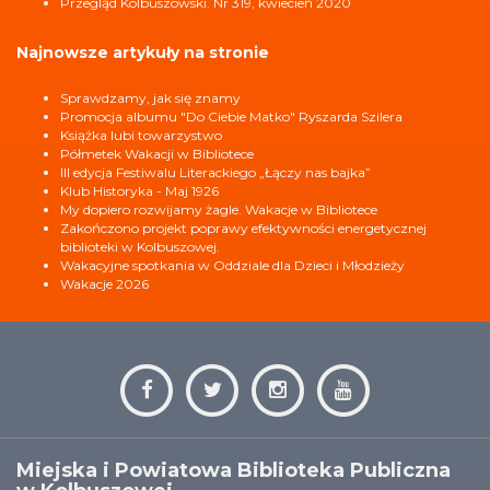
Przegląd Kolbuszowski. Nr 319, kwiecień 2020
Najnowsze artykuły na stronie
Sprawdzamy, jak się znamy
Promocja albumu "Do Ciebie Matko" Ryszarda Szilera
Książka lubi towarzystwo
Półmetek Wakacji w Bibliotece
III edycja Festiwalu Literackiego „Łączy nas bajka”
Klub Historyka - Maj 1926
My dopiero rozwijamy żagle. Wakacje w Bibliotece
Zakończono projekt poprawy efektywności energetycznej
biblioteki w Kolbuszowej.
Wakacyjne spotkania w Oddziale dla Dzieci i Młodzieży
Wakacje 2026
Miejska i Powiatowa Biblioteka Publiczna