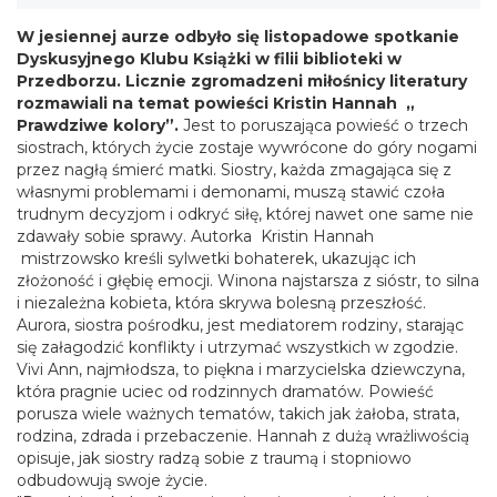
W jesiennej aurze odbyło się listopadowe spotkanie
Dyskusyjnego Klubu Książki w filii biblioteki w
Przedborzu. Licznie zgromadzeni miłośnicy literatury
rozmawiali na temat powieści Kristin Hannah „
Prawdziwe kolory”.
Jest to poruszająca powieść o trzech
siostrach, których życie zostaje wywrócone do góry nogami
przez nagłą śmierć matki. Siostry, każda zmagająca się z
własnymi problemami i demonami, muszą stawić czoła
trudnym decyzjom i odkryć siłę, której nawet one same nie
zdawały sobie sprawy. Autorka Kristin Hannah
mistrzowsko kreśli sylwetki bohaterek, ukazując ich
złożoność i głębię emocji. Winona najstarsza z sióstr, to silna
i niezależna kobieta, która skrywa bolesną przeszłość.
Aurora, siostra pośrodku, jest mediatorem rodziny, starając
się załagodzić konflikty i utrzymać wszystkich w zgodzie.
Vivi Ann, najmłodsza, to piękna i marzycielska dziewczyna,
która pragnie uciec od rodzinnych dramatów. Powieść
porusza wiele ważnych tematów, takich jak żałoba, strata,
rodzina, zdrada i przebaczenie. Hannah z dużą wrażliwością
opisuje, jak siostry radzą sobie z traumą i stopniowo
odbudowują swoje życie.