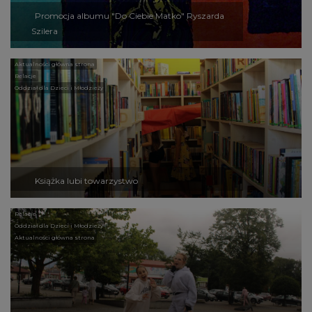
Promocja albumu "Do Ciebie Matko" Ryszarda
Szilera
Aktualności główna strona
Relacje
Oddział dla Dzieci i Młodzieży
Książka lubi towarzystwo
Relacje
Oddział dla Dzieci i Młodzieży
Aktualności główna strona