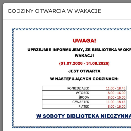
Miejska i Powiatowa Biblioteka
Publiczna w Kolbuszowej
GODZINY OTWARCIA W WAKACJE
Katalog online
Szukaj na stronie
KBC Kolbuszowa
Aktualności główna strona
Relacje
Oddział dla Dzieci i Młodzieży
Zapowiedz