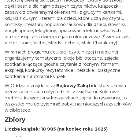
bajki i baśnie dla najmłodszych czytelników, książeczki-
zabawki z otwieranymi okienkami i z grubymi kartkami,
książki z dużymi literami dla dzieci, które uczą się czytać,
komiksy, literaturę popularnonaukową dla dzieci, słowniki,
encyklopedie, leksykony, opracowania lektur szkolnych
oraz czasopisma dziecięce jak i młodzieżowe (Świerszczyk,
Victor Junior, Victor, Młody Technik, Małe Charaktery).
W ramach programu edukacji czytelniczej i medialnej
organizujemy tematyczne lekcje biblioteczne, zajęcia i
spotkania łączące głośne czytanie z różnymi formami
ekspresji, konkursy recytatorskie, literackie i plastyczne,
spotkania z autorami książek.
W Oddziale znajduje się
Bajkowy Zakątek
, który ułatwia
pierwszy kontakt małych dzieci z książkami. Kolorowe
mebelki, książeczki w koszyczkach, kącik do rysowania, to
wszystko ma uprzyjemnić pobyt najmłodszych czytelników
w bibliotece.
Zbiory
Liczba książek: 18 985 (na koniec roku 2025)