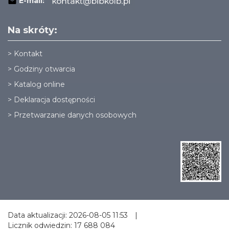
E-mail:
Na skróty:
>
Kontakt
>
Godziny otwarcia
>
Katalog online
>
Deklaracja dostępności
>
Przetwarzanie danych osobowych
Data aktualizacji: 2026-08-05 11:53
|
Licznik odwiedzin: 17 688 084