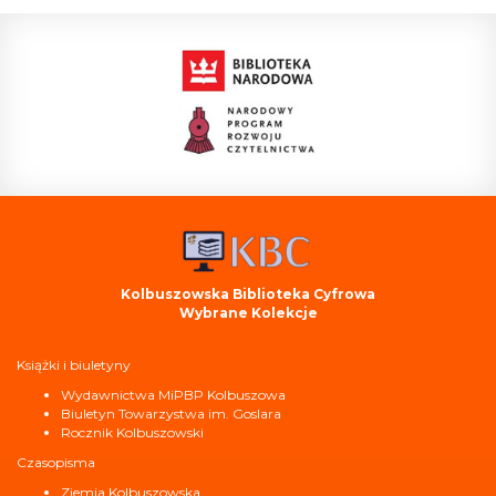
Kolbuszowska Biblioteka Cyfrowa
Wybrane Kolekcje
Książki i biuletyny
Wydawnictwa MiPBP Kolbuszowa
Biuletyn Towarzystwa im. Goslara
Rocznik Kolbuszowski
Czasopisma
Ziemia Kolbuszowska