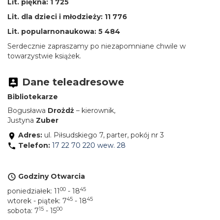
Lit. piękna: 1 725
Lit. dla dzieci i młodzieży: 11 776
Lit. popularnonaukowa: 5 484
Serdecznie zapraszamy po niezapomniane chwile w
towarzystwie książek.
Dane teleadresowe
Bibliotekarze
Bogusława
Drożdż
– kierownik,
Justyna
Zuber
Adres:
ul. Piłsudskiego 7, parter, pokój nr 3
Telefon:
17 22 70 220 wew. 28
Godziny Otwarcia
00
45
poniedziałek: 11
- 18
45
45
wtorek - piątek: 7
- 18
15
00
sobota: 7
- 15