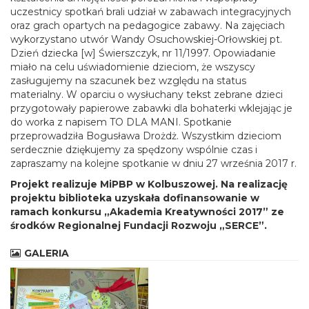
uczestnicy spotkań brali udział w zabawach integracyjnych
oraz grach opartych na pedagogice zabawy. Na zajęciach
wykorzystano utwór Wandy Osuchowskiej-Orłowskiej pt.
Dzień dziecka [w] Świerszczyk, nr 11/1997. Opowiadanie
miało na celu uświadomienie dzieciom, że wszyscy
zasługujemy na szacunek bez względu na status
materialny. W oparciu o wysłuchany tekst zebrane dzieci
przygotowały papierowe zabawki dla bohaterki wklejając je
do worka z napisem TO DLA MANI. Spotkanie
przeprowadziła Bogusława Drożdż. Wszystkim dzieciom
serdecznie dziękujemy za spędzony wspólnie czas i
zapraszamy na kolejne spotkanie w dniu 27 września 2017 r.
Projekt realizuje MiPBP w Kolbuszowej. Na realizację
projektu biblioteka uzyskała dofinansowanie w
ramach konkursu „Akademia Kreatywności 2017” ze
środków Regionalnej Fundacji Rozwoju „SERCE”.
GALERIA