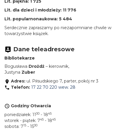
Lit. piękna: 1 725
Lit. dla dzieci i młodzieży: 11 776
Lit. popularnonaukowa: 5 484
Serdecznie zapraszamy po niezapomniane chwile w
towarzystwie książek.
Dane teleadresowe
Bibliotekarze
Bogusława
Drożdż
– kierownik,
Justyna
Zuber
Adres:
ul. Piłsudskiego 7, parter, pokój nr 3
Telefon:
17 22 70 220 wew. 28
Godziny Otwarcia
00
45
poniedziałek: 11
- 18
45
45
wtorek - piątek: 7
- 18
15
00
sobota: 7
- 15