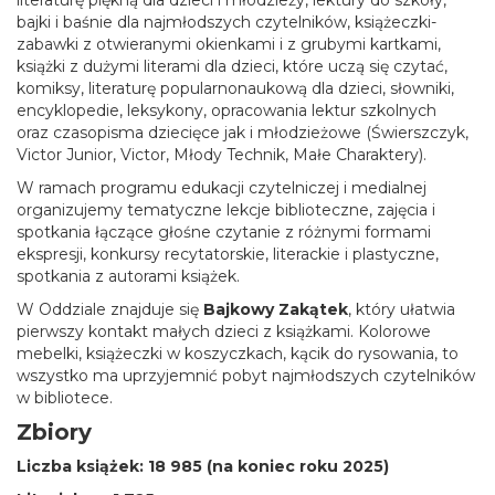
bajki i baśnie dla najmłodszych czytelników, książeczki-
zabawki z otwieranymi okienkami i z grubymi kartkami,
książki z dużymi literami dla dzieci, które uczą się czytać,
komiksy, literaturę popularnonaukową dla dzieci, słowniki,
encyklopedie, leksykony, opracowania lektur szkolnych
oraz czasopisma dziecięce jak i młodzieżowe (Świerszczyk,
Victor Junior, Victor, Młody Technik, Małe Charaktery).
W ramach programu edukacji czytelniczej i medialnej
organizujemy tematyczne lekcje biblioteczne, zajęcia i
spotkania łączące głośne czytanie z różnymi formami
ekspresji, konkursy recytatorskie, literackie i plastyczne,
spotkania z autorami książek.
W Oddziale znajduje się
Bajkowy Zakątek
, który ułatwia
pierwszy kontakt małych dzieci z książkami. Kolorowe
mebelki, książeczki w koszyczkach, kącik do rysowania, to
wszystko ma uprzyjemnić pobyt najmłodszych czytelników
w bibliotece.
Zbiory
Liczba książek: 18 985 (na koniec roku 2025)