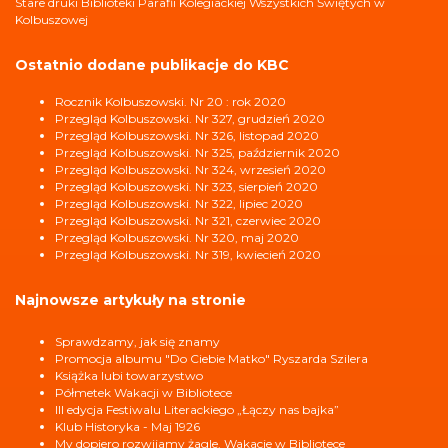
Stare druki Biblioteki Parafii Kolegiackiej Wszystkich Świętych w
Kolbuszowej
Ostatnio dodane publikacje do KBC
Rocznik Kolbuszowski. Nr 20 : rok 2020
Przegląd Kolbuszowski. Nr 327, grudzień 2020
Przegląd Kolbuszowski. Nr 326, listopad 2020
Przegląd Kolbuszowski. Nr 325, październik 2020
Przegląd Kolbuszowski. Nr 324, wrzesień 2020
Przegląd Kolbuszowski. Nr 323, sierpień 2020
Przegląd Kolbuszowski. Nr 322, lipiec 2020
Przegląd Kolbuszowski. Nr 321, czerwiec 2020
Przegląd Kolbuszowski. Nr 320, maj 2020
Przegląd Kolbuszowski. Nr 319, kwiecień 2020
Najnowsze artykuły na stronie
Sprawdzamy, jak się znamy
Promocja albumu "Do Ciebie Matko" Ryszarda Szilera
Książka lubi towarzystwo
Półmetek Wakacji w Bibliotece
III edycja Festiwalu Literackiego „Łączy nas bajka”
Klub Historyka - Maj 1926
My dopiero rozwijamy żagle. Wakacje w Bibliotece