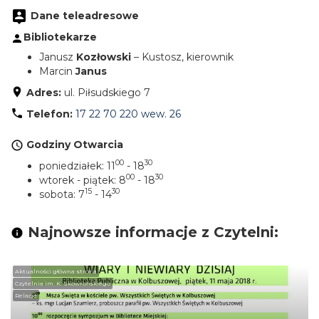
Dane teleadresowe
Bibliotekarze
Janusz
Kozłowski
– Kustosz, kierownik
Marcin
Janus
Adres:
ul. Piłsudskiego 7
Telefon:
17 22 70 220 wew. 26
Godziny Otwarcia
00
30
poniedziałek: 11
- 18
00
30
wtorek - piątek: 8
- 18
15
30
sobota: 7
- 14
Najnowsze informacje z Czytelni:
Aktualności główna strona
Czytelnia im. K. Skowrońskiego
Relacje