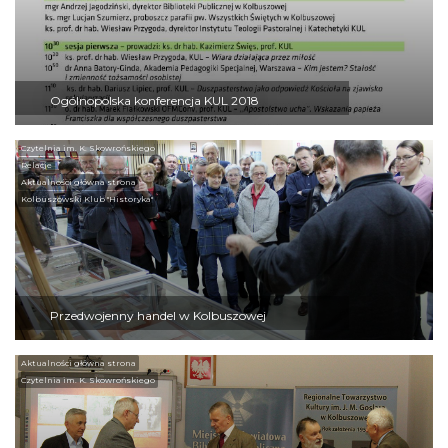
Ogólnopolska konferencja KUL 2018
Czytelnia im. K. Skowrońskiego
Relacje
Aktualności główna strona
Kolbuszowski Klub "Historyka"
Przedwojenny handel w Kolbuszowej
Aktualności główna strona
Czytelnia im. K. Skowrońskiego