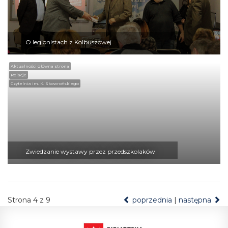
O legionistach z Kolbuszowej
Aktualności główna strona
Relacje
Czytelnia im. K. Skowrońskiego
Zwiedzanie wystawy przez przedszkolaków
Strona 4 z 9
poprzednia
|
następna