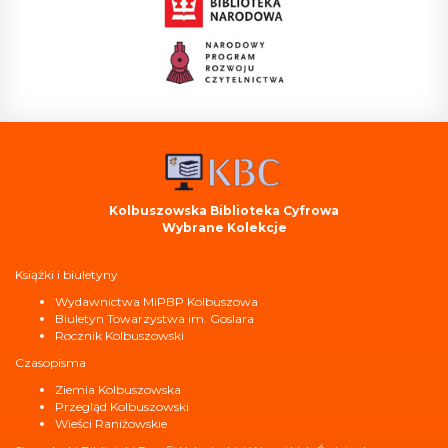
Kolbuszowska Biblioteka Cyfrowa
Wybrane Kolekcje
Książki i biuletyny
Wydawnictwa MiPBP Kolbuszowa
Biuletyn Towarzystwa im. Goslara
Rocznik Kolbuszowski
Czasopisma
Ziemia Kolbuszowska
Przegląd Kolbuszowski
Wieści Raniżowskie