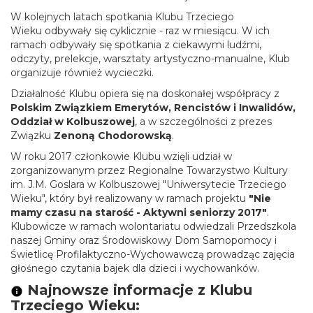
W kolejnych latach spotkania Klubu Trzeciego
Wieku odbywały się cyklicznie - raz w miesiącu. W ich
ramach odbywały się spotkania z ciekawymi ludźmi,
odczyty, prelekcje, warsztaty artystyczno-manualne, Klub
organizuje również wycieczki.
Działalność Klubu opiera się na doskonałej współpracy z
Polskim
Związkiem Emerytów, Rencistów i Inwalidów,
Oddział w Kolbuszowej
, a w szczególności z prezes
Związku
Zenoną Chodorowską
.
W roku 2017 członkowie Klubu wzięli udział w
zorganizowanym przez Regionalne Towarzystwo Kultury
im. J.M. Goslara w Kolbuszowej "Uniwersytecie Trzeciego
Wieku", który był realizowany w ramach projektu
"Nie
mamy czasu na starość - Aktywni seniorzy 2017"
.
Klubowicze w ramach wolontariatu odwiedzali Przedszkola
naszej Gminy oraz Środowiskowy Dom Samopomocy i
Świetlicę Profilaktyczno-Wychowawczą prowadząc zajęcia
głośnego czytania bajek dla dzieci i wychowanków.
Najnowsze informacje z Klubu
Trzeciego Wieku: