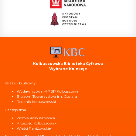
Kolbuszowska Biblioteka Cyfrowa
Wybrane Kolekcje
Książki i biuletyny
Wydawnictwa MiPBP Kolbuszowa
Biuletyn Towarzystwa im. Goslara
Rocznik Kolbuszowski
Czasopisma
Ziemia Kolbuszowska
Przegląd Kolbuszowski
Wieści Raniżowskie