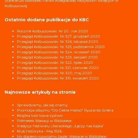
Stare druki Biblioteki Parafii Kolegiackiej Wszystkich Świętych w
Kolbuszowej
Ostatnio dodane publikacje do KBC
Rocznik Kolbuszowski. Nr 20 : rok 2020
Przegląd Kolbuszowski. Nr 327, grudzień 2020
Przegląd Kolbuszowski. Nr 326, listopad 2020
Przegląd Kolbuszowski. Nr 325, październik 2020
Przegląd Kolbuszowski. Nr 324, wrzesień 2020
Przegląd Kolbuszowski. Nr 323, sierpień 2020
Przegląd Kolbuszowski. Nr 322, lipiec 2020
Przegląd Kolbuszowski. Nr 321, czerwiec 2020
Przegląd Kolbuszowski. Nr 320, maj 2020
Przegląd Kolbuszowski. Nr 319, kwiecień 2020
Najnowsze artykuły na stronie
Sprawdzamy, jak się znamy
Promocja albumu "Do Ciebie Matko" Ryszarda Szilera
Książka lubi towarzystwo
Półmetek Wakacji w Bibliotece
III edycja Festiwalu Literackiego „Łączy nas bajka”
Klub Historyka - Maj 1926
My dopiero rozwijamy żagle. Wakacje w Bibliotece