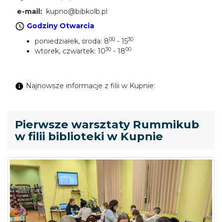
e-mail:
kupno@bibkolb.pl
Godziny Otwarcia
00
30
poniedziałek, środa: 8
- 15
30
00
wtorek, czwartek: 10
- 18
Najnowsze informacje z filii w Kupnie:
Pierwsze warsztaty Rummikub
w filii biblioteki w Kupnie