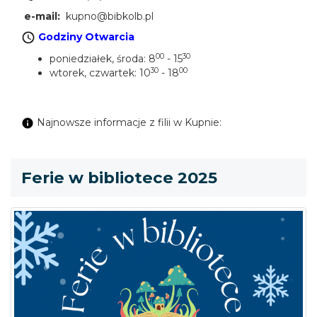
e-mail:
kupno@bibkolb.pl
Godziny Otwarcia
00
30
poniedziałek, środa: 8
- 15
30
00
wtorek, czwartek: 10
- 18
Najnowsze informacje z filii w Kupnie:
Ferie w bibliotece 2025