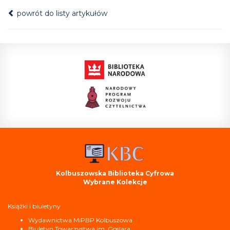
powrót do listy artykułów
Kolbuszowska Biblioteka Cyfrowa
Wybrane Kolekcje
Książki i biuletyny
Wydawnictwa MiPBP Kolbuszowa
Biuletyn Towarzystwa im. Goslara