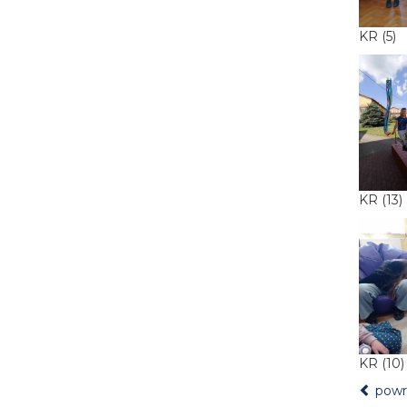
KR (5)
KR (13)
KR (10
powró