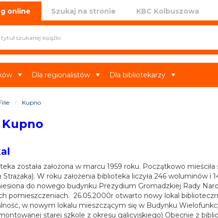
iczna w Kolbuszowej
g online
Szukaj na stronie
KBC Kolbuszowa
ików
Dla regionalistów
Dla bibliotekarzy
Filie
Kupno
Kupno
al
oteka została założona w marcu 1959 roku. Początkowo mieścił
Strażaka). W roku założenia biblioteka liczyła 246 woluminów i 1
iesiona do nowego budynku Prezydium Gromadzkiej Rady Narodo
h pomieszczeniach. 26.05.2000r otwarto nowy lokal biblioteczn
alność, w nowym lokalu mieszczącym się w Budynku Wielofunkcy
ontowanej starej szkole z okresu galicyjskiego) Obecnie z bibli