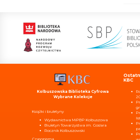
Ostatn
KBC
Kolbuszowska Biblioteka Cyfrowa
Ro
Wybrane Kolekcje
2
Pr
gr
Książki i biuletyny
Pr
li
Wydawnictwa MiPBP Kolbuszowa
Pr
Biuletyn Towarzystwa im. Goslara
pa
Rocznik Kolbuszowski
Pr
Czasopisma
wr