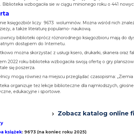
. Biblioteka wzbogaciła sie w ciągu minionego roku o 441 nowych
rta
ie księgozbiór liczy 9673 woluminów. Można wśród nich znaleźć li
ieży, a także literaturę popularno- naukową.
ownicy biblioteki oprócz różnorodnego księgozbioru mają do d
łatnym dostępem do Internetu.
kowo można skorzystać z usługi ksero, drukarki, skanera oraz fa
m 2022 roku biblioteka wzbogaciła swoją ofertę o gry planszo
stale się poszerza.
lnicy mogą również na miejscu przeglądać czasopisma: „Ziemia
oteka organizuje też lekcje biblioteczne dla najmłodszych, głośne
yczne, edukacyjne i sportowe.
Zobacz katalog online fi
ry
ba książek
: 9673 (na koniec roku 2025)