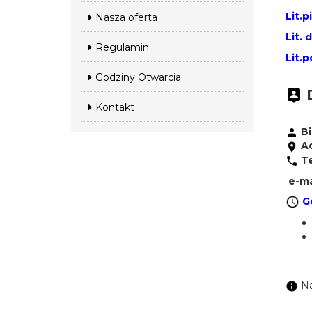
Lit.p
Nasza oferta
Lit. 
Regulamin
Lit.
Godziny Otwarcia
D
Kontakt
Bi
Ad
Te
e-ma
G
Na