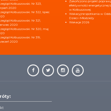
Zakończono projekt popraw
zegląd Kolbuszowski. Nr 323,
efektywności energetycznej b
erpień 2020
w Kolbuszowej.
zegląd Kolbuszowski. Nr 322, lipiec
Wakacyjne spotkania w Oddzi
020
Dzieci i Młodzieży
zegląd Kolbuszowski. Nr 321,
Wakacje 2026
erwiec 2020
zegląd Kolbuszowski. Nr 320, maj
020
zegląd Kolbuszowski. Nr 319,
iecień 2020
róty:
kt