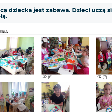
cą dziecka jest zabawa. Dzieci uczą s
ią.
ERIA
KR (8)
KR (7)