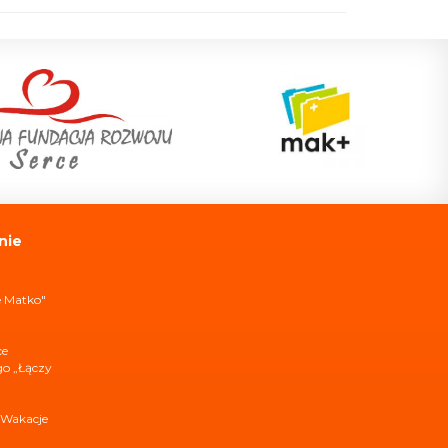
nie
e Matko"
ce
ego „Łączy
 Wakacje