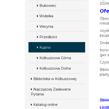
2024)
Bukowiec
Ofe
Widełka
Obecn
młodz
Werynia
Użytk
bezp
Przedbórz
Dodat
Kupno
Końce
gier 
Kolbuszowa Górna
Czyte
Kolbuszowa Dolna
Bibli
plast
Biblioteka w Kolbuszowej
Najczęściej Zadawane
Pytania
Zbio
Katalog online
Licz