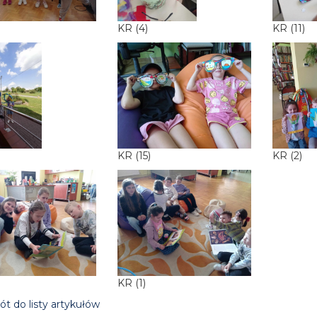
KR (4)
KR (11)
KR (15)
KR (2)
)
KR (1)
t do listy artykułów