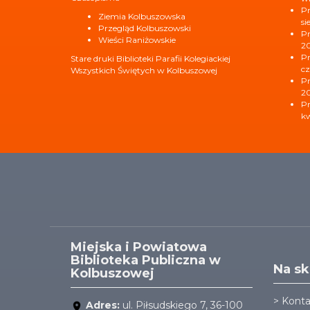
Pr
Ziemia Kolbuszowska
si
Przegląd Kolbuszowski
Pr
Wieści Raniżowskie
2
Pr
Stare druki Biblioteki Parafii Kolegiackiej
cz
Wszystkich Świętych w Kolbuszowej
Pr
2
Pr
kw
Miejska i Powiatowa
Biblioteka Publiczna w
Na sk
Kolbuszowej
>
Konta
Adres:
ul. Piłsudskiego 7, 36-100