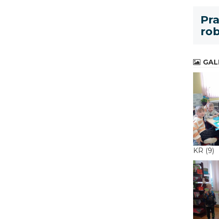
Pra
rob
GAL
KR (9)