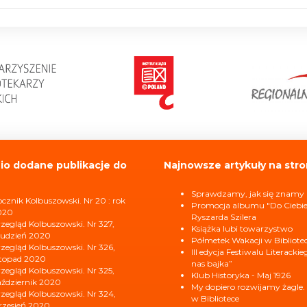
io dodane publikacje do
Najnowsze artykuły na stro
Sprawdzamy, jak się znamy
cznik Kolbuszowski. Nr 20 : rok
Promocja albumu "Do Ciebi
020
Ryszarda Szilera
zegląd Kolbuszowski. Nr 327,
Książka lubi towarzystwo
udzień 2020
Półmetek Wakacji w Bibliote
zegląd Kolbuszowski. Nr 326,
III edycja Festiwalu Literacki
stopad 2020
nas bajka”
zegląd Kolbuszowski. Nr 325,
Klub Historyka - Maj 1926
ździernik 2020
My dopiero rozwijamy żagle.
zegląd Kolbuszowski. Nr 324,
w Bibliotece
zesień 2020