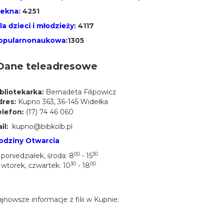
iekna
: 4251
dla dzieci i młodzieży
: 4117
popularnonaukowa
:1305
ane teleadresowe
bliotekarka:
Bernadeta Filipowicz
res:
Kupno 363, 36-145 Widełka
lefon:
(17) 74 46 060
il:
kupno@bibkolb.pl
odziny Otwarcia
00
30
poniedziałek, środa: 8
- 15
30
00
wtorek, czwartek: 10
- 18
jnowsze informacje z filii w Kupnie: