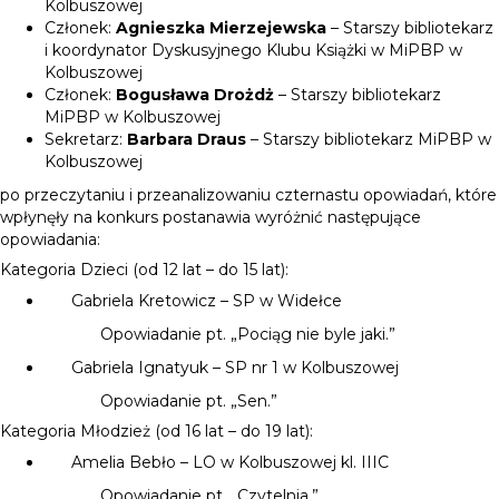
Kolbuszowej
Członek:
Agnieszka Mierzejewska
– Starszy bibliotekarz
i koordynator Dyskusyjnego Klubu Książki w MiPBP w
Kolbuszowej
Członek:
Bogusława Drożdż
– Starszy bibliotekarz
MiPBP w Kolbuszowej
Sekretarz:
Barbara Draus
– Starszy bibliotekarz MiPBP w
Kolbuszowej
po przeczytaniu i przeanalizowaniu czternastu opowiadań, które
wpłynęły na konkurs postanawia wyróżnić następujące
opowiadania:
Kategoria Dzieci (od 12 lat – do 15 lat):
Gabriela Kretowicz – SP w Widełce
Opowiadanie pt. „Pociąg nie byle jaki.”
Gabriela Ignatyuk – SP nr 1 w Kolbuszowej
Opowiadanie pt. „Sen.”
Kategoria Młodzież (od 16 lat – do 19 lat):
Amelia Bebło – LO w Kolbuszowej kl. IIIC
Opowiadanie pt. „Czytelnia.”